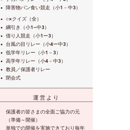
障害物パン食い競走（小1－中3）​
○×クイズ（全）​
綱引き（小1−中3）​​
借り人競走（小1ー3）​
台風の目リレー（小4ー中3）​
低学年リレー（小1－3）​
高学年リレー（小4－中3）​
教員／保護者リレー
​閉会式
​運営より
保護者の皆さまの全面ご協力の元
（準備～開催）
単独での開催を実施できており毎年