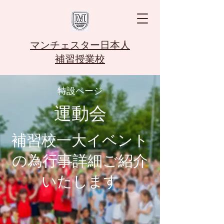
マンチェスター日本人
補習授業校
特設ページ
運動会
補習校一大イベント
の為行事詳細ご紹介
いたします