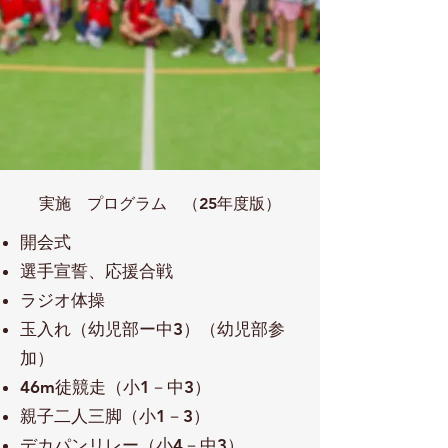
実施 プログラム （25年度版）
開会式​
選手宣誓、応援合戦​
ラジオ体操​
玉入れ（幼児部ー中3）​​（幼児部参
加）
46m徒競走（小1－中3）​​
親子二人三脚（小1－3）​
デカパンリレー（小4－中3）​